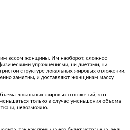
ним весом женщины. Им наоборот, сложнее
 физическими упражнениями, ни диетами, ни
угристой структуре локальных жировых отложений.
обенно заметны, и доставляют женщинам массу
объема локальных жировых отложений, что
меньшаться только в случае уменьшения объема
 ткани, невозможно.
люлита, так как причина его будет устранена, ведь