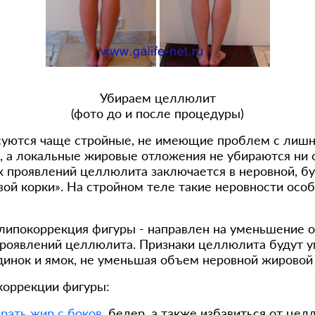
Убираем целлюлит
(фото до и после процедуры)
есуются чаще стройные, не имеющие проблем с лиш
ен, а локальные жировые отложения не убираются ни
х проявлений целлюлита заключается в неровной, б
вой корки». На стройном теле такие неровности ос
липокоррекция фигуры - направлен на уменьшение 
роявлений целлюлита. Признаки целлюлита будут у
динок и ямок, не уменьшая объем неровной жировой
коррекции фигуры:
рать жир с боков
, бедер, а также избавиться от цел