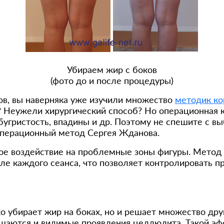
Убираем жир с боков
(фото до и после процедуры)
ков, вы наверняка уже изучили множество
методик ко
? Неужели хирургический способ? Но операционная 
бугристость, впадины и др. Поэтому не спешите с в
перационный метод Сергея Жданова.
чное воздействие на проблемные зоны фигуры. Метод
е каждого сеанса, что позволяет контролировать п
о убирает жир на боках, но и решает множество др
шаются и видимые проявления целлюлита. Такой эфф