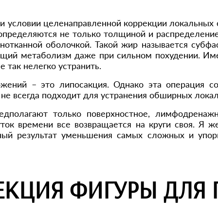
и условии целенаправленной коррекции локальных 
определяются не только толщиной и распределение
льнотканной оболочкой. Такой жир называется субф
общий метаболизм даже при сильном похудении. И
 так нелегко устранить.
жений – это липосакция. Однако эта операция с
я не всегда подходит для устранения обширных лока
едполагают только поверхностное, лимфодренаж
уток времени все возвращается на круги своя. Я 
нный результат уменьшения самых сложных и упор
ЕКЦИЯ ФИГУРЫ ДЛЯ