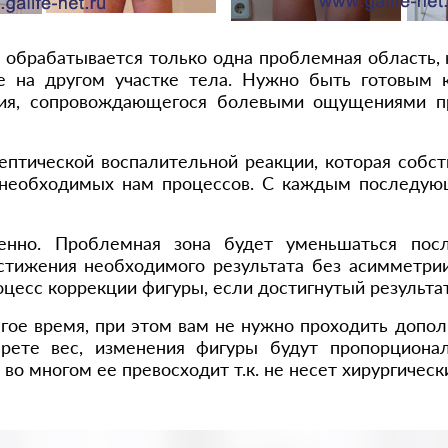
 обрабатывается только одна проблемная область, 
 на другом участке тела. Нужно быть готовым к
ния, сопровождающегося болевыми ощущениями пр
ептической воспалительной реакции, которая собс
у необходимых нам процессов. С каждым последу
енно. Проблемная зона будет уменьшаться посл
стижения необходимого результата без асимметрии
есс коррекции фигуры, если достигнутый результат
лгое время, при этом вам не нужно проходить доп
рете вес, изменения фигуры будут пропорциона
во многом ее превосходит т.к. не несет хирургическ