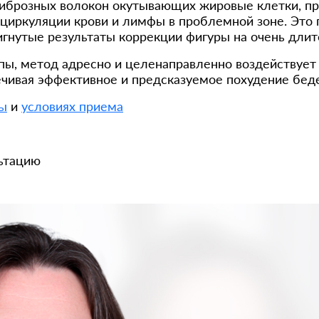
иброзных волокон окутывающих жировые клетки, п
оциркуляции крови и лимфы в проблемной зоне. Эт
игнутые результаты коррекции фигуры на очень дли
пы, метод адресно и целенаправленно воздействует
печивая эффективное и предсказуемое похудение бед
ры
и
условиях приема
ьтацию