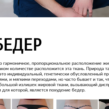
БЕДЕР
то гармоничное, пропорциональное расположение жир
каком количестве расположится эта ткань. Природа т
И это индивидуальный, генетически обусловленный п
ми, и мягкими переходами, но часто бывает и так, чт
я большой излишек жировой ткани, вызывающий дисп
для которой, является похудение бедер.