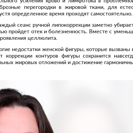
ельного усиления крово и лимфотока в проблемной
брозные перегородки в жировой ткани, для есте
устя определенное время проходят самостоятельно.
аждый сеанс ручной липокоррекции заметно убирае
остью пройдет отек и болезненность. Вместе с уме
проявления целлюлита.
ногие недостатки женской фигуры, которые вызва
тат коррекции контуров фигуры сохранится навсе
льных жировых отложений и достижение гармоничны