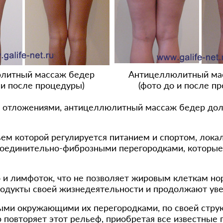
литный массаж бедер
Антицеллюлитный ма
 и после процедуры)
(фото до и после п
 отложениями, антицеллюлитный массаж бедер долж
ъем которой регулируется питанием и спортом, лока
соединительно-фиброзными перегородками, которые 
 и лимфоток, что не позволяет жировым клеткам но
родукты своей жизнедеятельности и продолжают уве
ми окружающими их перегородками, по своей струк
 повторяет этот рельеф, приобретая все известные 