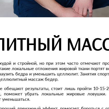
ИТНЫЙ МАСС
удой и стройной, но при этом часто отмечают пр
 такие локальные отложения жировой ткани портят вс
 заузить бедра и уменьшить целлюлит. Занятия спор
ицеллюлитный массаж бедер.
се обещают результаты, стоит лишь пройти 10-15-2
, поможет убрать локальные жировые ловушки. Н
т уменьшаться.
роший дренажный эффект, помогает бороться с оте