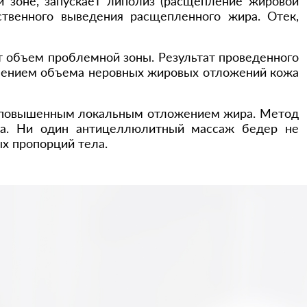
 зоне, запускает липолиз (расщепление жировой
ственного выведения расщепленного жира. Отек,
т объем проблемной зоны. Результат проведенного
ньшением объема неровных жировых отложений кожа
ны повышенным локальным отложением жира. Метод
гда. Ни один антицеллюлитный массаж бедер не
х пропорций тела.